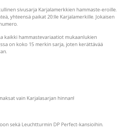
kullinen sivusarja Karjalamerkkien hammaste-eroille.
teä, yhteensä paikat 20:lle Karjalamerkille. Jokaisen
 numero.
 ja kaikki hammastevariaatiot mukaanlukien
ssa on koko 15 merkin sarja, joten kerättävää
ran.
maksat vain Karjalasarjan hinnan!
ioon sekä Leuchtturmin DP Perfect-kansioihin.