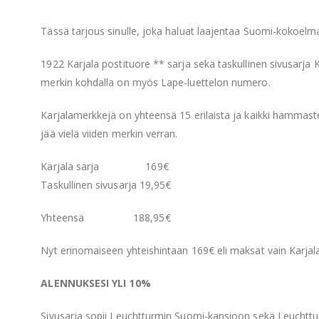
Tässä tarjous sinulle, joka haluat laajentaa Suomi-kokoelm
1922 Karjala postituore ** sarja sekä taskullinen sivusarja 
merkin kohdalla on myös Lape-luettelon numero.
Karjalamerkkejä on yhteensä 15 erilaista ja kaikki hammast
jää vielä viiden merkin verran.
Karjala sarja 169€
Taskullinen sivusarja 19,95€
Yhteensä 188,95€
Nyt erinomaiseen yhteishintaan 169€ eli maksat vain Karjal
ALENNUKSESI YLI 10%
Sivusarja sopii Leuchtturmin Suomi-kansioon sekä Leuchttu