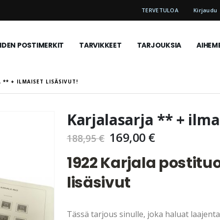
TERVETULOA
Kirjaudu
DEN POSTIMERKIT
TARVIKKEET
TARJOUKSIA
AIHEM
 ** + ILMAISET LISÄSIVUT!
Karjalasarja ** + ilmai
169,00 €
188,95 €
1922 Karjala postituo
lisäsivut
Tässä tarjous sinulle, joka haluat laajen