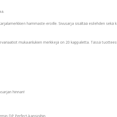
aa.
Karjalamerkkien hammaste-eroille. Sivusarja sisältää esilehden sekä ka
evariaatiot mukaanlukien merkkejä on 20 kappaletta. Tässä tuotteess
asarjan hinnan!
rmin DP Perfect-kansioihin.