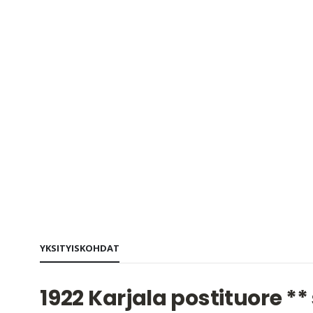
beginning
of
the
images
gallery
YKSITYISKOHDAT
1922 Karjala postituore ** 