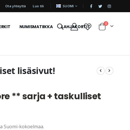
|
KIELI
Ota yhteyttä
Luo tili
SUOMI
tuotetta
0
ERKIT
NUMISMATIIKKA
LAHJAKORTIT
Cart
set lisäsivut!
re ** sarja + taskulliset
taa Suomi-kokoelmaa.