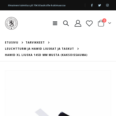
|
Ilmainen toimitus yli 75€ tilauksille kotimaassa
tuotetta
0
Toggle
Cart
Nav
ETUSIVU
TARVIKKEET
LEUCHTTURM JA HAWID LIUSKAT JA TASKUT
HAWID XL LIUSKA 145D MM MUSTA (KAKSOISSAUMA)
Skip
to
the
end
of
the
images
gallery