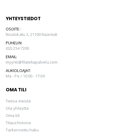
YHTEYSTIEDOT
OSOITE:
Noutokatu 3, 21100 Naantali
PUHELIN:
(02) 254 7200
EMAIL:
myynti@filateliapalvelu.com
AUKIOLOAJAT:
Ma - Pe / 10:00 - 17:00
OMA TILI
Tietoa meistä
Ota yhteyttä
Oma tili
Tilaushistoria
Tarkennettu haku