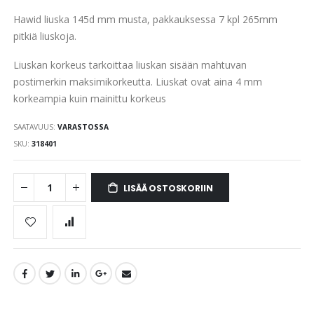
the
Hawid liuska 145d mm musta, pakkauksessa 7 kpl 265mm
images
gallery
pitkiä liuskoja.
Liuskan korkeus tarkoittaa liuskan sisään mahtuvan
postimerkin maksimikorkeutta. Liuskat ovat aina 4 mm
korkeampia kuin mainittu korkeus
SAATAVUUS:
VARASTOSSA
SKU
318401
LISÄÄ OSTOSKORIIN