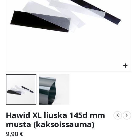
Skip
Hawid XL liuska 145d mm
to
the
musta (kaksoissauma)
beginning
9,90 €
of