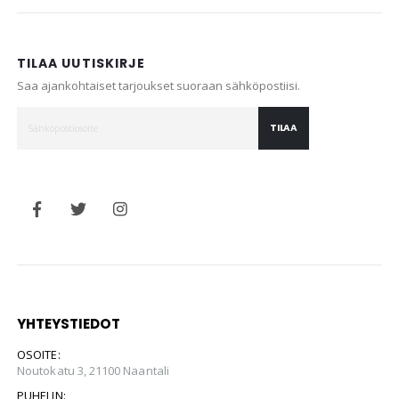
TILAA UUTISKIRJE
Saa ajankohtaiset tarjoukset suoraan sähköpostiisi.
TILAA
YHTEYSTIEDOT
OSOITE:
Noutokatu 3, 21100 Naantali
PUHELIN: