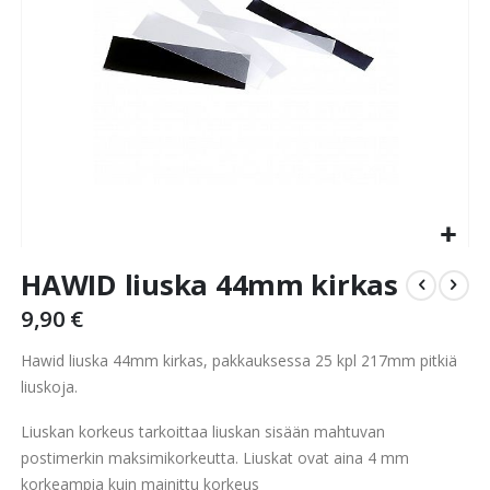
Skip
HAWID liuska 44mm kirkas
to
the
9,90 €
beginning
of
Hawid liuska 44mm kirkas, pakkauksessa 25 kpl 217mm pitkiä
the
liuskoja.
images
gallery
Liuskan korkeus tarkoittaa liuskan sisään mahtuvan
postimerkin maksimikorkeutta. Liuskat ovat aina 4 mm
korkeampia kuin mainittu korkeus