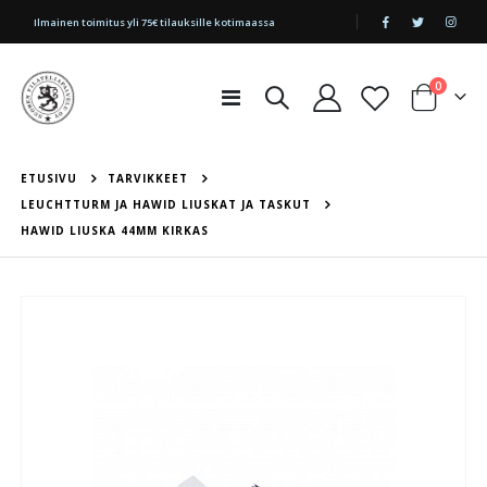
|
Ilmainen toimitus yli 75€ tilauksille kotimaassa
tuotetta
0
Toggle
Cart
Nav
ETUSIVU
TARVIKKEET
LEUCHTTURM JA HAWID LIUSKAT JA TASKUT
HAWID LIUSKA 44MM KIRKAS
Skip
to
the
end
of
the
images
gallery