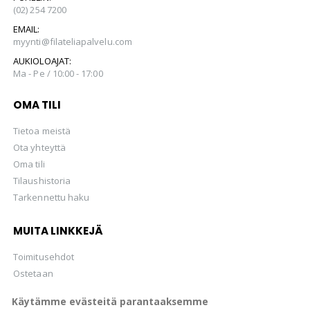
(02) 254 7200
EMAIL:
myynti@filateliapalvelu.com
AUKIOLOAJAT:
Ma - Pe / 10:00 - 17:00
OMA TILI
Tietoa meistä
Ota yhteyttä
Oma tili
Tilaushistoria
Tarkennettu haku
MUITA LINKKEJÄ
Toimitusehdot
Ostetaan
Hellman Huutokaupat Oy
Käytämme evästeitä parantaaksemme