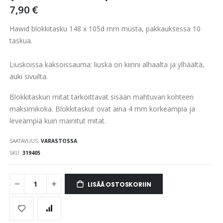
the
7,90 €
images
gallery
Hawid blokkitasku 148 x 105d mm musta, pakkauksessa 10
taskua.
Liuskoissa kaksoissauma: liuska on kiinni alhaalta ja ylhäältä,
auki sivuilta.
Blokkitaskun mitat tarkoittavat sisään mahtuvan kohteen
maksimikoka. Blokkitaskut ovat aina 4 mm korkeampia ja
leveämpiä kuin mainitut mitat.
SAATAVUUS:
VARASTOSSA
SKU
319405
LISÄÄ OSTOSKORIIN