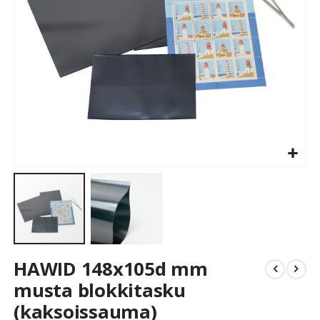
Skip
HAWID 148x105d mm
to
the
musta blokkitasku
beginning
(kaksoissauma)
of