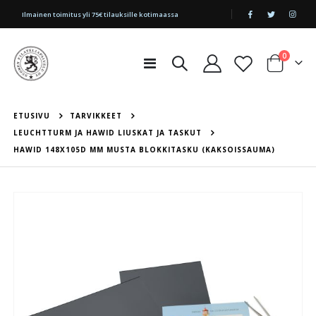
|
Ilmainen toimitus yli 75€ tilauksille kotimaassa
tuotetta
0
Toggle
Cart
Nav
ETUSIVU
TARVIKKEET
LEUCHTTURM JA HAWID LIUSKAT JA TASKUT
HAWID 148X105D MM MUSTA BLOKKITASKU (KAKSOISSAUMA)
Skip
to
the
end
of
the
images
gallery