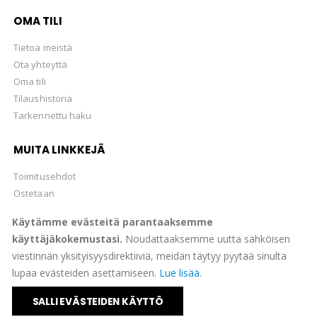
OMA TILI
Tietoa meistä
Ota yhteyttä
Oma tili
Tilaushistoria
Tarkennettu haku
MUITA LINKKEJÄ
Toimitusehdot
Ostetaan
Hellman Huutokaupat Oy
Käytämme evästeitä parantaaksemme
käyttäjäkokemustasi.
Noudattaaksemme uutta sähköisen
viestinnän yksityisyysdirektiiviä, meidän täytyy pyytää sinulta
lupaa evästeiden asettamiseen.
Lue lisää
.
© Suomen Filateliapalvelu Oy 2022. All Rights Reserved.
SALLI EVÄSTEIDEN KÄYTTÖ