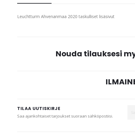
beginning
of
Leuchtturm Ahvenanmaa 2020 taskulliset lisäsivut
the
images
gallery
Nouda tilauksesi 
ILMAINE
TILAA UUTISKIRJE
Saa ajankohtaiset tarjoukset suoraan sähköpostiisi.