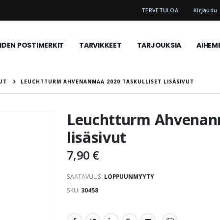
TERVETULOA
Kirjaudu
DEN POSTIMERKIT
TARVIKKEET
TARJOUKSIA
AIHEM
UT
LEUCHTTURM AHVENANMAA 2020 TASKULLISET LISÄSIVUT
Leuchtturm Ahvenanm
lisäsivut
7,90 €
SAATAVUUS:
LOPPUUNMYYTY
SKU
30458