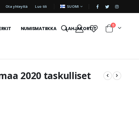
|
KIELI
Ota yhteyttä
Luo tili
SUOMI
tuotetta
0
ERKIT
NUMISMATIIKKA
LAHJAKORTIT
Cart
aa 2020 taskulliset