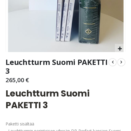
Skip
Leuchtturm Suomi PAKETTI
to
the
3
beginning
265,00 €
of
the
Leuchtturm Suomi
images
gallery
PAKETTI 3
Paketti sisältää
- Leuchtturmin perinteisen vihreän DP-Perfect kansion Suomi-