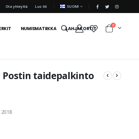
|
KIELI
Ota yhteyttä
Luo tili
SUOMI
tuotetta
0
ERKIT
NUMISMATIIKKA
LAHJAKORTIT
Cart
 Postin taidepalkinto
o 2018