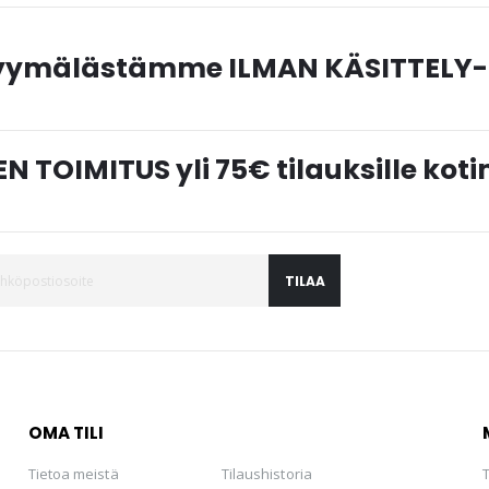
myymälästämme ILMAN KÄSITTELY-
N TOIMITUS yli 75€ tilauksille ko
TILAA
OMA TILI
Tietoa meistä
Tilaushistoria