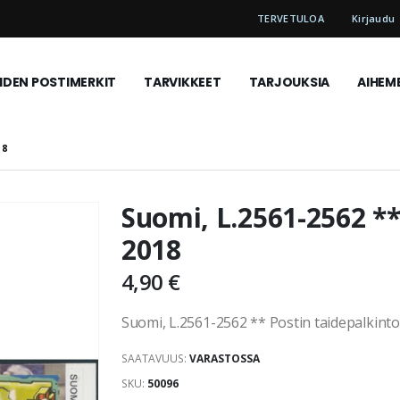
TERVETULOA
Kirjaudu
DEN POSTIMERKIT
TARVIKKEET
TARJOUKSIA
AIHEM
18
Suomi, L.2561-2562 **
2018
4,90 €
Suomi, L.2561-2562 ** Postin taidepalkint
SAATAVUUS:
VARASTOSSA
SKU
50096