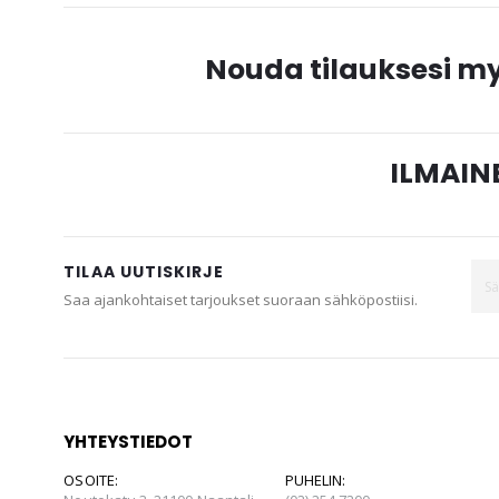
gallery
Nouda tilauksesi 
ILMAINE
TILAA UUTISKIRJE
Saa ajankohtaiset tarjoukset suoraan sähköpostiisi.
YHTEYSTIEDOT
OSOITE:
PUHELIN: