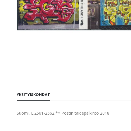
Skip
to
YKSITYISKOHDAT
the
beginning
of
Suomi, L.2561-2562 ** Postin taidepalkinto 2018
the
images