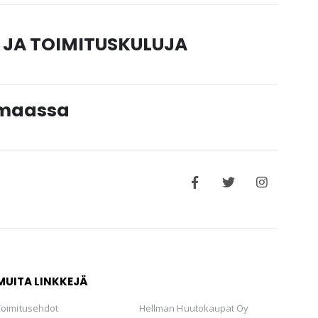
 JA TOIMITUSKULUJA
timaassa
MUITA LINKKEJÄ
Toimitusehdot
Hellman Huutokaupat Oy