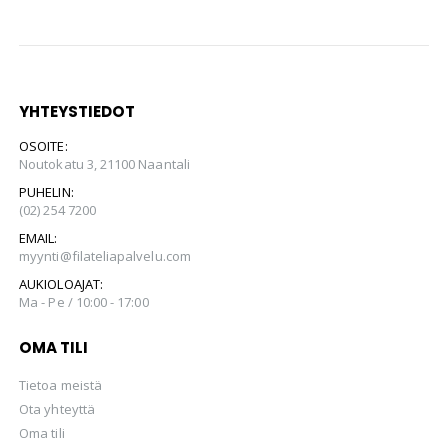
YHTEYSTIEDOT
OSOITE:
Noutokatu 3, 21100 Naantali
PUHELIN:
(02) 254 7200
EMAIL:
myynti@filateliapalvelu.com
AUKIOLOAJAT:
Ma - Pe / 10:00 - 17:00
OMA TILI
Tietoa meistä
Ota yhteyttä
Oma tili