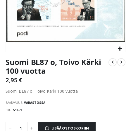
Skip
Suomi BL87 o, Toivo Kärki
to
the
100 vuotta
beginning
2,95 €
of
the
Suomi BL87 o, Toivo Kärki 100 vuotta
images
gallery
SAATAVUUS:
VARASTOSSA
SKU
51661
LISÄÄ OSTOSKORIIN