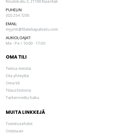
Noutokatu 3, 21100 Naantali
PUHELIN:
(02) 254 7200
EMAIL:
myynti@filateliapalvelu.com
AUKIOLOAJAT:
Ma - Pe / 10:00 - 17:00
OMA TILI
Tietoa meistä
Ota yhteyttä
Oma tili
Tilaushistoria
Tarkennettu haku
MUITA LINKKEJÄ
Toimitusehdot
Ostetaan