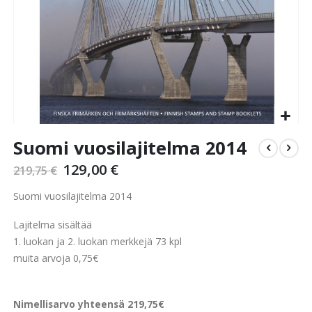
Skip
Suomi vuosilajitelma 2014
to
the
129,00 €
219,75 €
beginning
of
Suomi vuosilajitelma 2014
the
images
Lajitelma sisältää
gallery
1. luokan ja 2. luokan merkkejä 73 kpl
muita arvoja 0,75€
Nimellisarvo yhteensä 219,75€