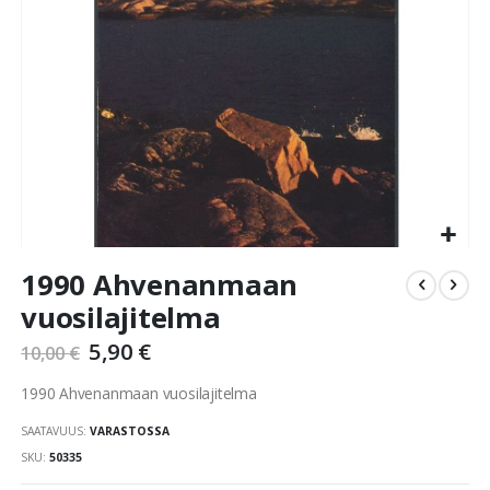
Skip
1990 Ahvenanmaan
to
the
vuosilajitelma
beginning
5,90 €
of
10,00 €
the
1990 Ahvenanmaan vuosilajitelma
images
gallery
SAATAVUUS:
VARASTOSSA
SKU
50335