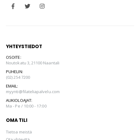
YHTEYSTIEDOT
OSOITE:
Noutokatu 3, 21100 Naantali
PUHELIN:
(02) 254 7200
EMAIL:
myynti@filateliapalvelu.com
AUKIOLOAJAT:
Ma - Pe / 10:00 - 17:00
OMA TILI
Tietoa meistä
Ota yhteyttä