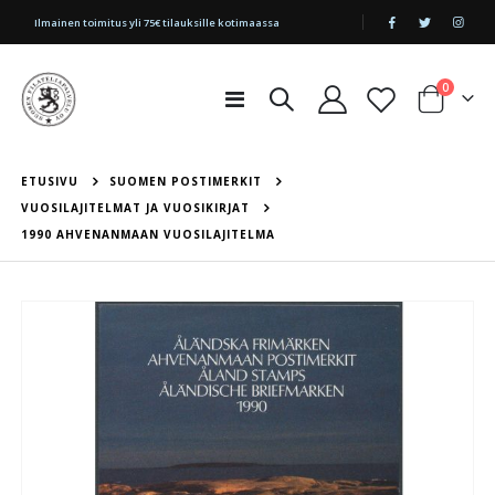
|
Ilmainen toimitus yli 75€ tilauksille kotimaassa
tuotetta
0
Toggle
Cart
Nav
ETUSIVU
SUOMEN POSTIMERKIT
VUOSILAJITELMAT JA VUOSIKIRJAT
1990 AHVENANMAAN VUOSILAJITELMA
Skip
to
the
end
of
the
images
gallery