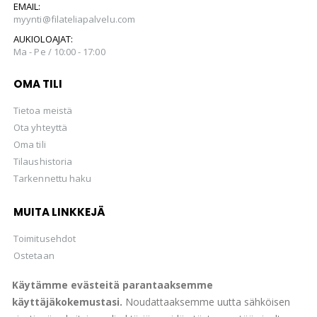
EMAIL:
myynti@filateliapalvelu.com
AUKIOLOAJAT:
Ma - Pe / 10:00 - 17:00
OMA TILI
Tietoa meistä
Ota yhteyttä
Oma tili
Tilaushistoria
Tarkennettu haku
MUITA LINKKEJÄ
Toimitusehdot
Ostetaan
Hellman Huutokaupat Oy
Käytämme evästeitä parantaaksemme
käyttäjäkokemustasi.
Noudattaaksemme uutta sähköisen