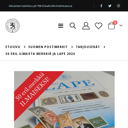
|
Ilmainen toimitus yli 75€ tilauksille kotimaassa
tuotetta
0
Toggle
Cart
Nav
ETUSIVU
SUOMEN POSTIMERKIT
TARJOUSERÄT
50 ERIL ILMAISTA MERKKIÄ JA LAPE 2024
Skip
to
the
end
of
the
images
gallery