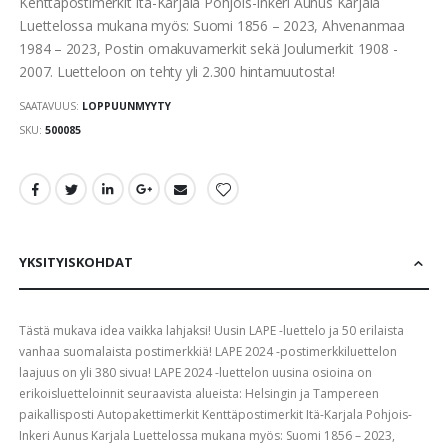
Kenttäpostimerkit Itä-Karjala Pohjois-Inkeri Aunus Karjala
Luettelossa mukana myös: Suomi 1856 – 2023, Ahvenanmaa
1984 – 2023, Postin omakuvamerkit sekä Joulumerkit 1908 -
2007. Luetteloon on tehty yli 2.300 hintamuutosta!
SAATAVUUS:
LOPPUUNMYYTY
SKU
500085
YKSITYISKOHDAT
Tästä mukava idea vaikka lahjaksi! Uusin LAPE -luettelo ja 50 erilaista
vanhaa suomalaista postimerkkiä! LAPE 2024 -postimerkkiluettelon
laajuus on yli 380 sivua! LAPE 2024 -luettelon uusina osioina on
erikoisluetteloinnit seuraavista alueista: Helsingin ja Tampereen
paikallisposti Autopakettimerkit Kenttäpostimerkit Itä-Karjala Pohjois-
Inkeri Aunus Karjala Luettelossa mukana myös: Suomi 1856 – 2023,