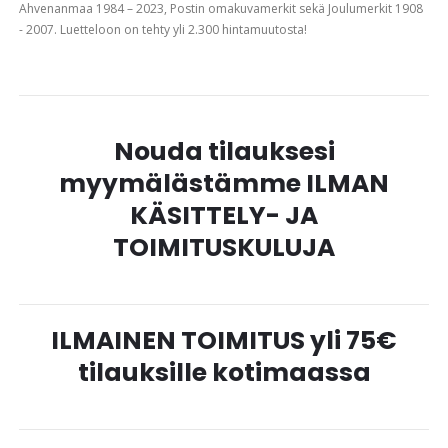
Ahvenanmaa 1984 – 2023, Postin omakuvamerkit sekä Joulumerkit 1908
- 2007. Luetteloon on tehty yli 2.300 hintamuutosta!
Nouda tilauksesi
myymälästämme ILMAN
KÄSITTELY- JA
TOIMITUSKULUJA
ILMAINEN TOIMITUS yli 75€
tilauksille kotimaassa