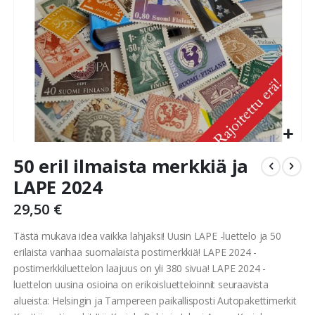
Skip
50 eril ilmaista merkkiä ja
to
the
LAPE 2024
beginning
29,50 €
of
the
Tästä mukava idea vaikka lahjaksi! Uusin LAPE -luettelo ja 50
images
erilaista vanhaa suomalaista postimerkkiä! LAPE 2024 -
gallery
postimerkkiluettelon laajuus on yli 380 sivua! LAPE 2024 -
luettelon uusina osioina on erikoisluetteloinnit seuraavista
alueista: Helsingin ja Tampereen paikallisposti Autopakettimerkit