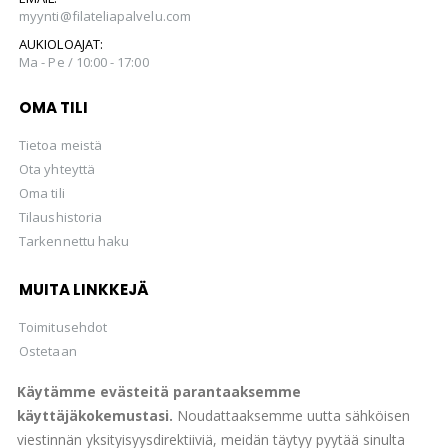
myynti@filateliapalvelu.com
AUKIOLOAJAT:
Ma - Pe / 10:00 - 17:00
OMA TILI
Tietoa meistä
Ota yhteyttä
Oma tili
Tilaushistoria
Tarkennettu haku
MUITA LINKKEJÄ
Toimitusehdot
Ostetaan
Hellman Huutokaupat Oy
Käytämme evästeitä parantaaksemme
käyttäjäkokemustasi.
Noudattaaksemme uutta sähköisen
viestinnän yksityisyysdirektiiviä, meidän täytyy pyytää sinulta