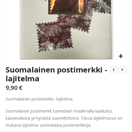
Skip
Suomalainen postimerkki -
to
the
lajitelma
beginning
9,90 €
of
the
Suomalainen postimerkki -lajitelma.
images
gallery
Suomalaiset postimerkit tunnetaan maailmalla laadusta,
kauneudesta ja hyvästä suunnittelusta. Tässä lajitelmassa on
mukana lajitelma suomalaisia postimerkkejä.