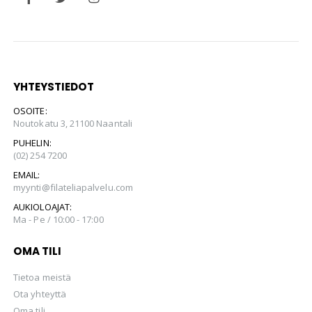
YHTEYSTIEDOT
OSOITE:
Noutokatu 3, 21100 Naantali
PUHELIN:
(02) 254 7200
EMAIL:
myynti@filateliapalvelu.com
AUKIOLOAJAT:
Ma - Pe / 10:00 - 17:00
OMA TILI
Tietoa meistä
Ota yhteyttä
Oma tili