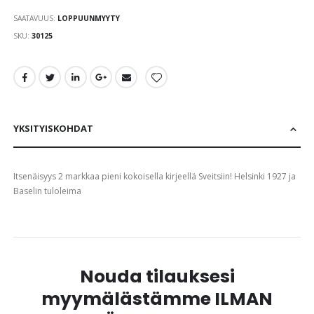
the
SAATAVUUS:
LOPPUUNMYYTY
images
gallery
SKU
30125
YKSITYISKOHDAT
Itsenäisyys 2 markkaa pieni kokoisella kirjeellä Sveitsiin! Helsinki 1927 ja
Baselin tuloleima
Nouda tilauksesi
myymälästämme ILMAN