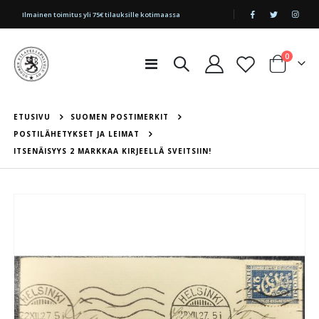
|
Ilmainen toimitus yli 75€ tilauksille kotimaassa
tuotetta
0
Toggle
Cart
Nav
ETUSIVU
SUOMEN POSTIMERKIT
POSTILÄHETYKSET JA LEIMAT
ITSENÄISYYS 2 MARKKAA KIRJEELLÄ SVEITSIIN!
Skip
to
the
end
of
the
images
gallery