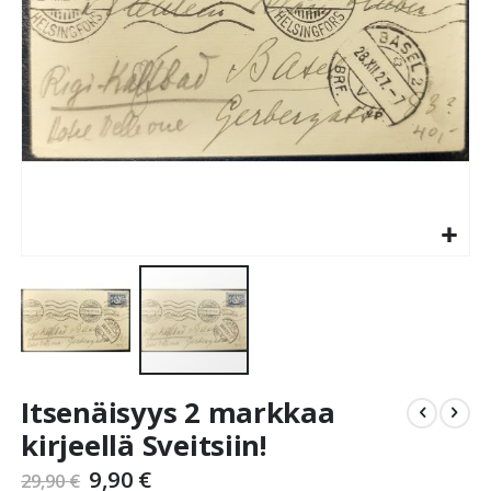
Skip
Itsenäisyys 2 markkaa
to
the
kirjeellä Sveitsiin!
beginning
9,90 €
of
29,90 €