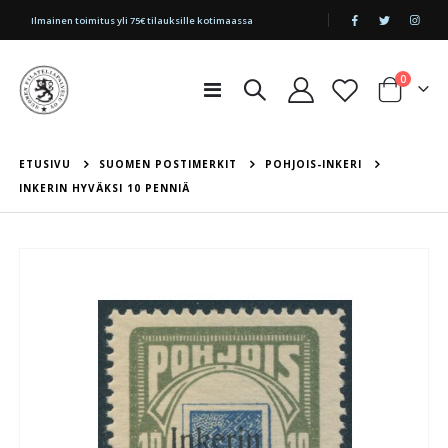
|
Ilmainen toimitus yli 75€ tilauksille kotimaassa
tuotetta
0
Toggle
Cart
Nav
ETUSIVU
SUOMEN POSTIMERKIT
POHJOIS-INKERI
INKERIN HYVÄKSI 10 PENNIÄ
Skip
to
the
end
of
the
images
gallery