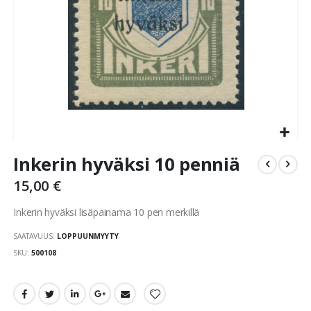
Skip
Inkerin hyväksi 10 penniä
to
the
15,00 €
beginning
of
Inkerin hyväksi lisäpainama 10 pen merkillä
the
images
SAATAVUUS:
LOPPUUNMYYTY
gallery
SKU
500108