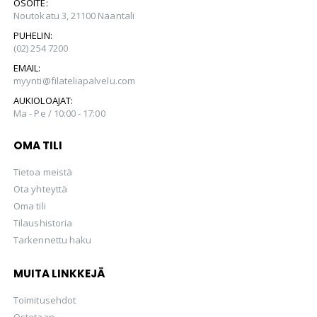
OSOITE:
Noutokatu 3, 21100 Naantali
PUHELIN:
(02) 254 7200
EMAIL:
myynti@filateliapalvelu.com
AUKIOLOAJAT:
Ma - Pe / 10:00 - 17:00
OMA TILI
Tietoa meistä
Ota yhteyttä
Oma tili
Tilaushistoria
Tarkennettu haku
MUITA LINKKEJÄ
Toimitusehdot