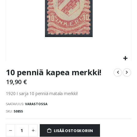
Skip
10 penniä kapea merkki!
to
the
19,90 €
beginning
of
1920 I sarja 10 penniä matala merkki!
the
images
SAATAVUUS:
VARASTOSSA
gallery
SKU
50855
LISÄÄ OSTOSKORIIN