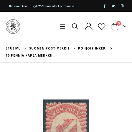
|
Ilmainen toimitus yli 75€ tilauksille kotimaassa
tuotetta
0
Toggle
Cart
Nav
ETUSIVU
SUOMEN POSTIMERKIT
POHJOIS-INKERI
10 PENNIÄ KAPEA MERKKI!
Skip
to
the
end
of
the
images
gallery