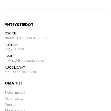
YHTEYSTIEDOT
OSOITE:
Noutokatu 3, 21100 Naantali
PUHELIN:
(02) 254 7200
EMAIL:
myynti@filateliapalvelu.com
AUKIOLOAJAT:
Ma - Pe / 10:00 - 17:00
OMA TILI
Tietoa meistä
Ota yhteyttä
Oma tili
Tilaushistoria