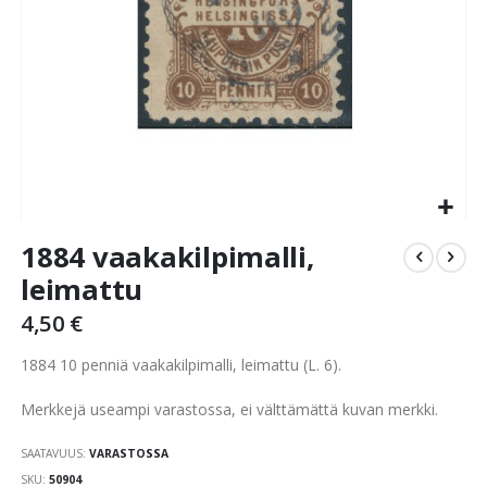
Skip
1884 vaakakilpimalli,
to
the
leimattu
beginning
4,50 €
of
the
1884 10 penniä vaakakilpimalli, leimattu (L. 6).
images
gallery
Merkkejä useampi varastossa, ei välttämättä kuvan merkki.
SAATAVUUS:
VARASTOSSA
SKU
50904