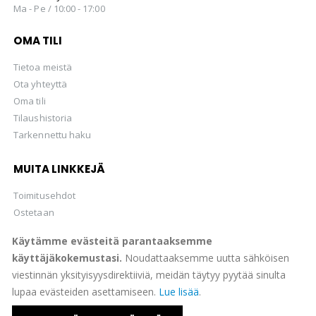
Ma - Pe / 10:00 - 17:00
OMA TILI
Tietoa meistä
Ota yhteyttä
Oma tili
Tilaushistoria
Tarkennettu haku
MUITA LINKKEJÄ
Toimitusehdot
Ostetaan
Hellman Huutokaupat Oy
Käytämme evästeitä parantaaksemme
käyttäjäkokemustasi.
Noudattaaksemme uutta sähköisen
viestinnän yksityisyysdirektiiviä, meidän täytyy pyytää sinulta
lupaa evästeiden asettamiseen.
Lue lisää
.
© Suomen Filateliapalvelu Oy 2022. All Rights Reserved.