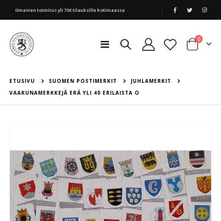
|
Ilmainen toimitus yli 75€ tilauksille kotimaassa
tuotetta
0
Toggle
Cart
Nav
ETUSIVU
SUOMEN POSTIMERKIT
JUHLAMERKIT
VAAKUNAMERKKEJÄ ERÄ YLI 40 ERILAISTA O
Skip
to
the
end
of
the
images
gallery