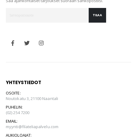
Saa ajankohtaiset tarjoukset suoraan sähköpostiisi.
TILAA
YHTEYSTIEDOT
OSOITE:
Noutokatu 3, 21100 Naantali
PUHELIN:
(02) 254 7200
EMAIL:
myynti@filateliapalvelu.com
AUKIOLOAJAT: