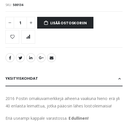
SKU
500134
LISÄÄ OSTOSKORIIN
YKSITYISKOHDAT
2016 Postin omakuvamerkkejä aiheena vaakuna hieno erä yli
40 erilaista leimattua, jotka pääosin lähes loistoleimaisia!
Eriä useampi kappale varastossa.
Edullinen!