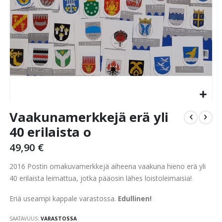
Skip
Vaakunamerkkejä erä yli
to
the
40 erilaista o
beginning
49,90 €
of
the
2016 Postin omakuvamerkkejä aiheena vaakuna hieno erä yli
images
gallery
40 erilaista leimattua, jotka pääosin lähes loistoleimaisia!
Eriä useampi kappale varastossa.
Edullinen!
SAATAVUUS:
VARASTOSSA