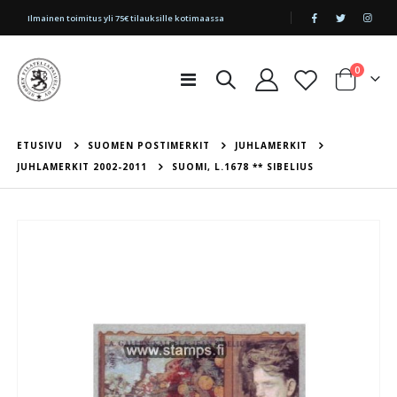
|
Ilmainen toimitus yli 75€ tilauksille kotimaassa
tuotetta
0
Toggle
Cart
Nav
ETUSIVU
SUOMEN POSTIMERKIT
JUHLAMERKIT
JUHLAMERKIT 2002-2011
SUOMI, L.1678 ** SIBELIUS
Skip
to
the
end
of
the
images
gallery