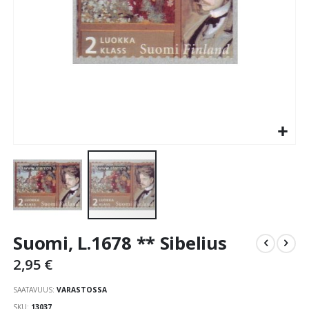
Skip
Suomi, L.1678 ** Sibelius
to
the
2,95 €
beginning
of
SAATAVUUS:
VARASTOSSA
the
SKU
13037