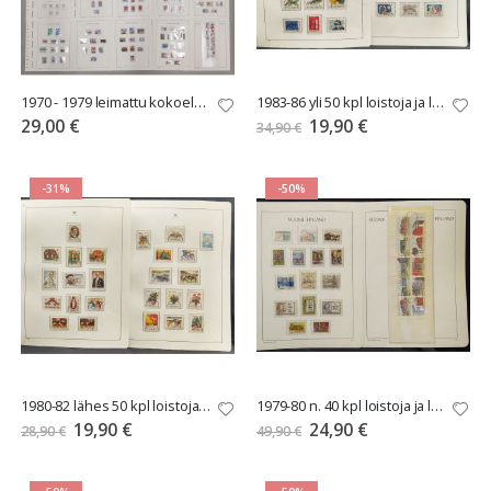
1970 - 1979 leimattu kokoelma lehdillä
1983-86 yli 50 kpl loistoja ja lähes loistoja kokoelma
Tarjoushinta
29,00 €
19,90 €
34,90 €
-31%
-50%
1980-82 lähes 50 kpl loistoja ja lähes lo. kokoelma
1979-80 n. 40 kpl loistoja ja lähes loistoja erä sivuilla
Tarjoushinta
Tarjoushinta
19,90 €
24,90 €
28,90 €
49,90 €