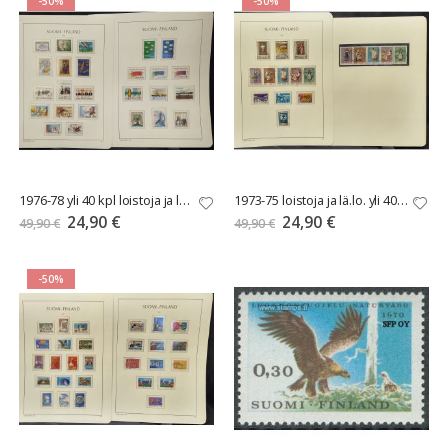
-50%
-50%
1976-78 yli 40 kpl loistoja ja lähes loistoja sivuilla
1973-75 loistoja ja lä.lo. yli 40 kpl
Tarjoushinta
Tarjoushinta
24,90 €
24,90 €
49,90 €
49,90 €
-50%