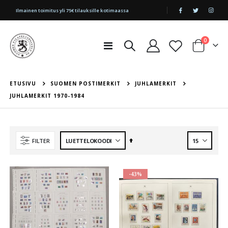
|
Ilmainen toimitus yli 75€ tilauksille kotimaassa
tuotetta
0
Toggle
Cart
Nav
ETUSIVU
SUOMEN POSTIMERKIT
JUHLAMERKIT
JUHLAMERKIT 1970-1984
Aseta
FILTER
laskevaan
järjestykseen
-43%