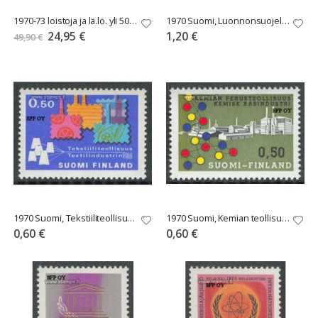
1970-73 loistoja ja lä.lo. yli 50 kpl
1970 Suomi, Luonnonsuojelu **
Tarjoushinta
24,95 €
1,20 €
49,90 €
1970 Suomi, Tekstiiliteollisuus **
1970 Suomi, Kemian teollisuus **
0,60 €
0,60 €