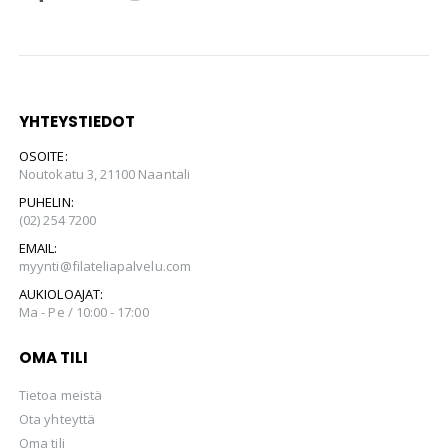
YHTEYSTIEDOT
OSOITE:
Noutokatu 3, 21100 Naantali
PUHELIN:
(02) 254 7200
EMAIL:
myynti@filateliapalvelu.com
AUKIOLOAJAT:
Ma - Pe / 10:00 - 17:00
OMA TILI
Tietoa meistä
Ota yhteyttä
Oma tili