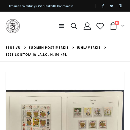
|
Ilmainen toimitus yli 75€ tilauksille kotimaassa
tuotetta
0
Toggle
Cart
Nav
ETUSIVU
SUOMEN POSTIMERKIT
JUHLAMERKIT
1998 LOISTOJA JA LÄ.LO. N. 50 KPL
Skip
to
the
end
of
the
images
gallery