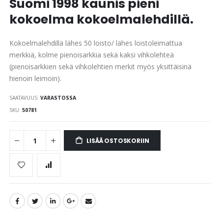
Suomi 1998 kaunis pieni
images
gallery
kokoelma kokoelmalehdillä.
Kokoelmalehdillä lähes 50 loisto/ lähes loistoleimattua
merkkiä, kolme pienoisarkkia sekä kaksi vihkolehteä
(pienoisarkkien sekä vihkolehtien merkit myös yksittäisinä
hienoin leimoin).
SAATAVUUS:
VARASTOSSA
SKU
50781
LISÄÄ OSTOSKORIIN