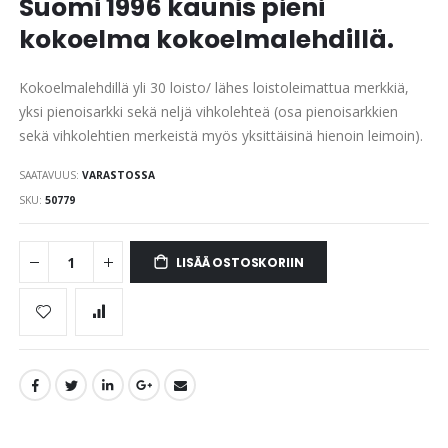
Suomi 1996 kaunis pieni
images
gallery
kokoelma kokoelmalehdillä.
Kokoelmalehdillä yli 30 loisto/ lähes loistoleimattua merkkiä,
yksi pienoisarkki sekä neljä vihkolehteä (osa pienoisarkkien
sekä vihkolehtien merkeistä myös yksittäisinä hienoin leimoin).
SAATAVUUS:
VARASTOSSA
SKU
50779
LISÄÄ OSTOSKORIIN