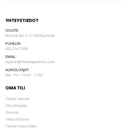
YHTEYSTIEDOT
OSOITE:
Noutokatu 3, 21100 Naantali
PUHELIN:
(02) 254 7200
EMAIL:
myynti@filateliapalvelu.com
AUKIOLOAJAT:
Ma - Pe / 10:00 - 17:00
OMA TILI
Tietoa meistä
Ota yhteyttä
Oma tili
Tilaushistoria
Tarkennettu haku