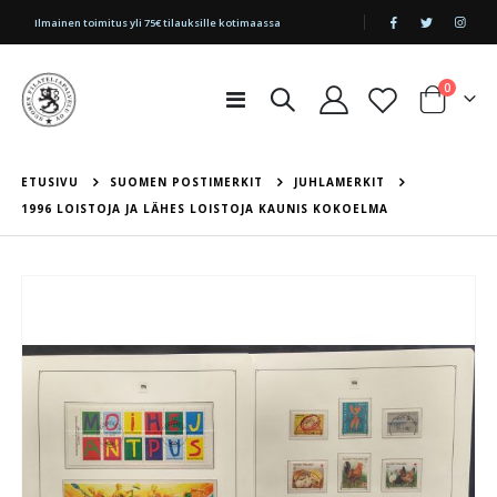
|
Ilmainen toimitus yli 75€ tilauksille kotimaassa
tuotetta
0
Toggle
Cart
Nav
ETUSIVU
SUOMEN POSTIMERKIT
JUHLAMERKIT
1996 LOISTOJA JA LÄHES LOISTOJA KAUNIS KOKOELMA
Skip
to
the
end
of
the
images
gallery