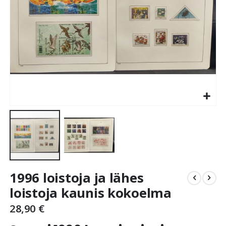
Skip
1996 loistoja ja lähes
to
the
loistoja kaunis kokoelma
beginning
28,90 €
of
the