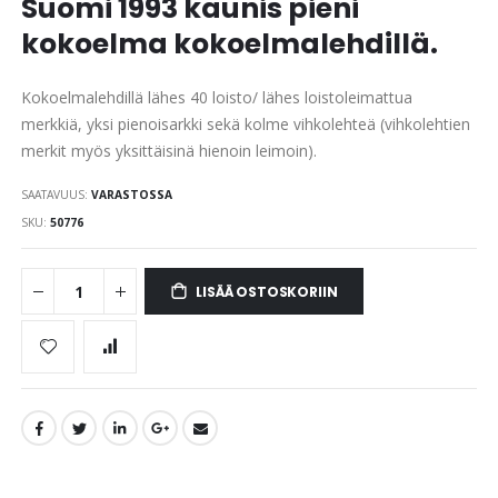
Suomi 1993 kaunis pieni
images
gallery
kokoelma kokoelmalehdillä.
Kokoelmalehdillä lähes 40 loisto/ lähes loistoleimattua
merkkiä, yksi pienoisarkki sekä kolme vihkolehteä (vihkolehtien
merkit myös yksittäisinä hienoin leimoin).
SAATAVUUS:
VARASTOSSA
SKU
50776
LISÄÄ OSTOSKORIIN