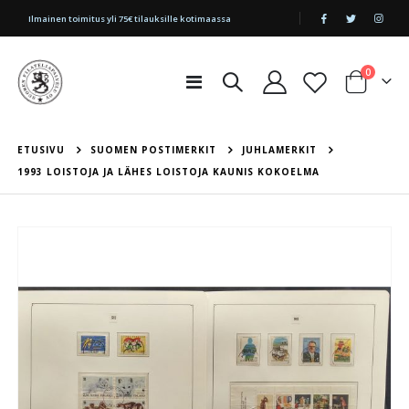
|
Ilmainen toimitus yli 75€ tilauksille kotimaassa
tuotetta
0
Toggle
Cart
Nav
ETUSIVU
SUOMEN POSTIMERKIT
JUHLAMERKIT
1993 LOISTOJA JA LÄHES LOISTOJA KAUNIS KOKOELMA
Skip
to
the
end
of
the
images
gallery