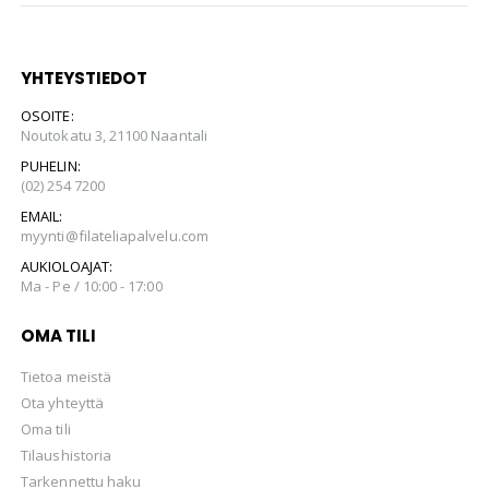
YHTEYSTIEDOT
OSOITE:
Noutokatu 3, 21100 Naantali
PUHELIN:
(02) 254 7200
EMAIL:
myynti@filateliapalvelu.com
AUKIOLOAJAT:
Ma - Pe / 10:00 - 17:00
OMA TILI
Tietoa meistä
Ota yhteyttä
Oma tili
Tilaushistoria
Tarkennettu haku