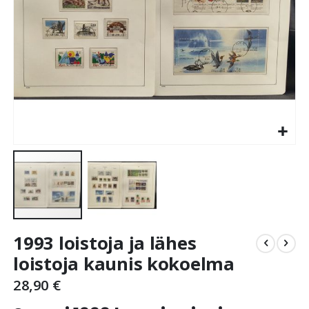
Skip
1993 loistoja ja lähes
to
the
loistoja kaunis kokoelma
beginning
28,90 €
of
the