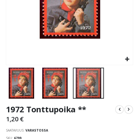
Skip
1972 Tonttupoika **
to
the
1,20 €
beginning
of
SAATAVUUS:
VARASTOSSA
the
SKU
6799