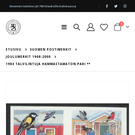
|
Ilmainen toimitus yli 75€ tilauksille kotimaassa
tuotetta
0
Toggle
Cart
Nav
ETUSIVU
SUOMEN POSTIMERKIT
JOULUMERKIT 1908-2000
1984 TALVILINTUJA HAMMASTAMATON PARI **
Skip
to
the
end
of
the
images
gallery