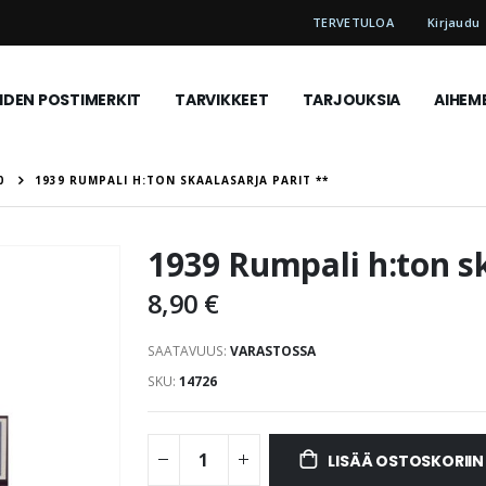
TERVETULOA
Kirjaudu
DEN POSTIMERKIT
TARVIKKEET
TARJOUKSIA
AIHEM
0
1939 RUMPALI H:TON SKAALASARJA PARIT **
1939 Rumpali h:ton sk
8,90 €
SAATAVUUS:
VARASTOSSA
SKU
14726
LISÄÄ OSTOSKORIIN