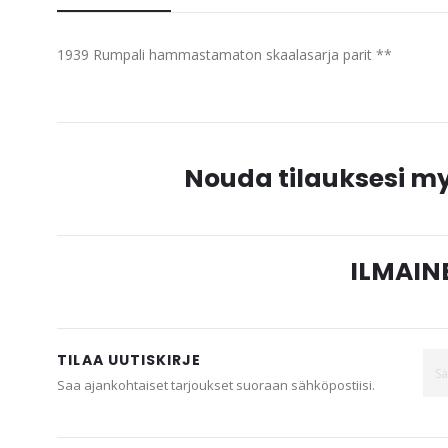
beginning
of
1939 Rumpali hammastamaton skaalasarja parit **
the
images
gallery
Nouda tilauksesi 
ILMAINE
TILAA UUTISKIRJE
Saa ajankohtaiset tarjoukset suoraan sähköpostiisi.