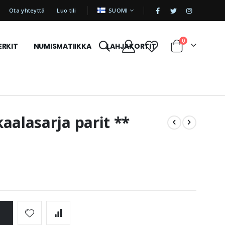
|
KIELI
Ota yhteyttä
Luo tili
SUOMI
tuotetta
0
ERKIT
NUMISMATIIKKA
LAHJAKORTIT
Cart
aalasarja parit **