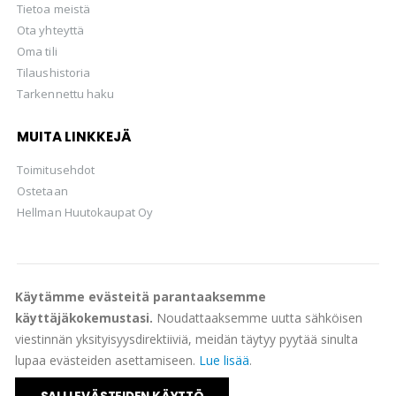
Tietoa meistä
Ota yhteyttä
Oma tili
Tilaushistoria
Tarkennettu haku
MUITA LINKKEJÄ
Toimitusehdot
Ostetaan
Hellman Huutokaupat Oy
Käytämme evästeitä parantaaksemme
© Suomen Filateliapalvelu Oy 2022. All Rights Reserved.
käyttäjäkokemustasi.
Noudattaaksemme uutta sähköisen
viestinnän yksityisyysdirektiiviä, meidän täytyy pyytää sinulta
lupaa evästeiden asettamiseen.
Lue lisää
.