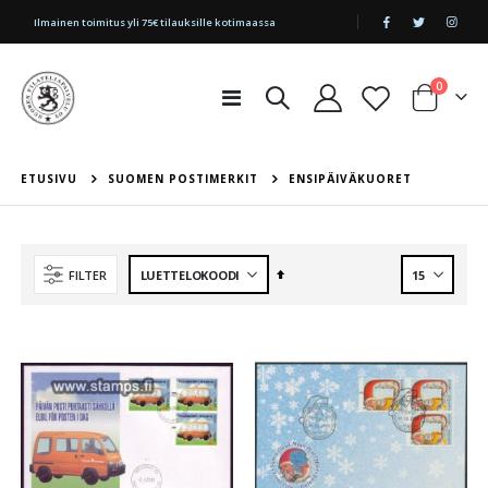
|
Ilmainen toimitus yli 75€ tilauksille kotimaassa
tuotetta
0
Toggle
Cart
Nav
ETUSIVU
SUOMEN POSTIMERKIT
ENSIPÄIVÄKUORET
Aseta
FILTER
laskevaan
järjestykseen