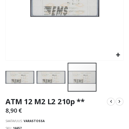
Skip
ATM 12 M2 L2 210p **
to
the
8,90 €
beginning
of
SAATAVUUS:
VARASTOSSA
the
SKU
16657