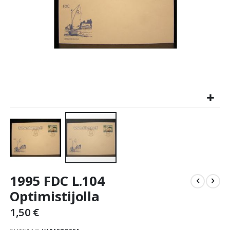
Skip
1995 FDC L.104
to
the
Optimistijolla
beginning
1,50 €
of
the