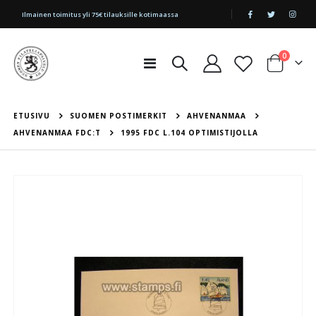
|
Ilmainen toimitus yli 75€ tilauksille kotimaassa
tuotetta
0
Toggle
Cart
Nav
ETUSIVU
SUOMEN POSTIMERKIT
AHVENANMAA
AHVENANMAA FDC:T
1995 FDC L.104 OPTIMISTIJOLLA
Skip
to
the
end
of
the
images
gallery