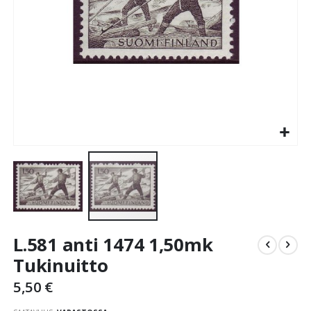
Skip
L.581 anti 1474 1,50mk
to
the
Tukinuitto
beginning
5,50 €
of
the