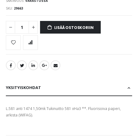
SAATAVUUS:
VARASTOSSA
images
gallery
SKU
29663
LISÄÄ OSTOSKORIIN
YKSITYISKOHDAT
L.581 anti 1474 1,50mk Tukinuitto 581 xHa3 **. Fluorisoiva paperi,
arkista (WIFAG).