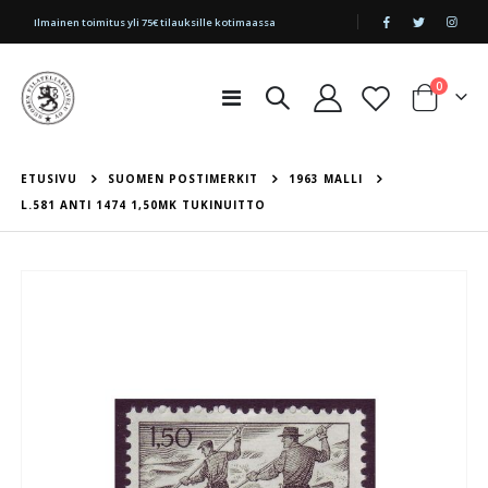
|
Ilmainen toimitus yli 75€ tilauksille kotimaassa
tuotetta
0
Toggle
Cart
Nav
ETUSIVU
SUOMEN POSTIMERKIT
1963 MALLI
L.581 ANTI 1474 1,50MK TUKINUITTO
Skip
to
the
end
of
the
images
gallery