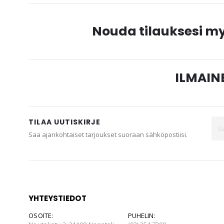
gallery
Nouda tilauksesi 
ILMAINE
TILAA UUTISKIRJE
Saa ajankohtaiset tarjoukset suoraan sähköpostiisi.
YHTEYSTIEDOT
OSOITE:
PUHELIN: