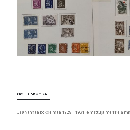
Skip
to
YKSITYISKOHDAT
the
beginning
of
Osa vanhaa kokoelmaa 1928 - 1931 leimattuja merkkejä mm.
the
images