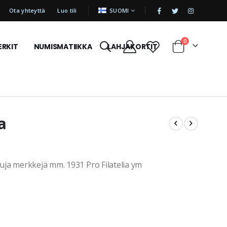
|
KIELI
Ota yhteyttä
Luo tili
SUOMI
tuotetta
0
ERKIT
NUMISMATIIKKA
LAHJAKORTIT
Cart
a
ja merkkejä mm. 1931 Pro Filatelia ym