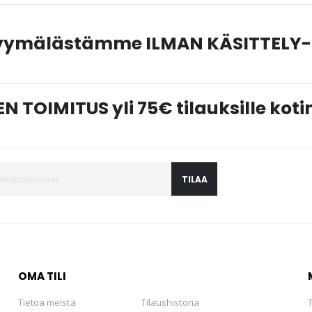
myymälästämme ILMAN KÄSITTELY-
N TOIMITUS yli 75€ tilauksille ko
TILAA
OMA TILI
Tietoa meistä
Tilaushistoria