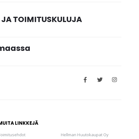
 JA TOIMITUSKULUJA
timaassa
MUITA LINKKEJÄ
Toimitusehdot
Hellman Huutokaupat Oy