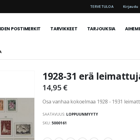
TERVETULOA
Kirjaudu
DEN POSTIMERKIT
TARVIKKEET
TARJOUKSIA
AIHEM
A
1928-31 erä leimattuj
14,95 €
Osa vanhaa kokoelmaa 1928 - 1931 leimattu
SAATAVUUS:
LOPPUUNMYYTY
SKU
5000161