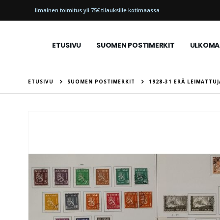
Ilmainen toimitus yli 75€ tilauksille kotimaassa
ETUSIVU
SUOMEN POSTIMERKIT
ULKOMAI
ETUSIVU
SUOMEN POSTIMERKIT
1928-31 ERÄ LEIMATTUJ
Skip
to
the
end
of
the
images
gallery