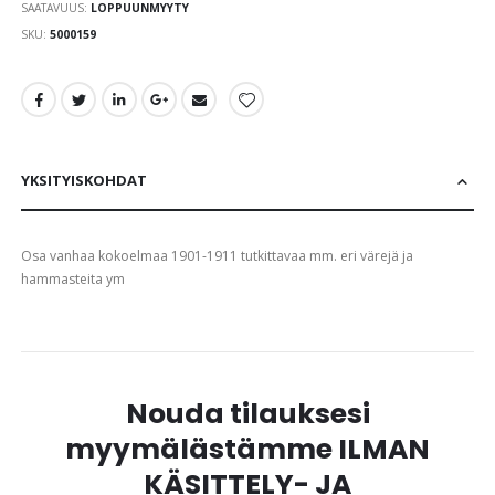
gallery
SAATAVUUS:
LOPPUUNMYYTY
SKU
5000159
YKSITYISKOHDAT
Osa vanhaa kokoelmaa 1901-1911 tutkittavaa mm. eri värejä ja
hammasteita ym
Nouda tilauksesi
myymälästämme ILMAN
KÄSITTELY- JA