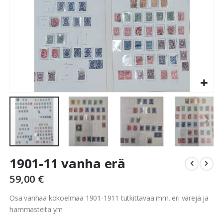
Skip
1901-11 vanha erä
to
the
59,00 €
beginning
of
Osa vanhaa kokoelmaa 1901-1911 tutkittavaa mm. eri värejä ja
the
hammasteita ym
images