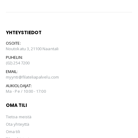
YHTEYSTIEDOT
OSOITE:
Noutokatu 3, 21100 Naantali
PUHELIN:
(02) 254 7200
EMAIL:
myynti@filateliapalvelu.com
AUKIOLOAJAT:
Ma - Pe / 10:00 - 17:00
OMA TILI
Tietoa meistä
Ota yhteyttä
Oma tili