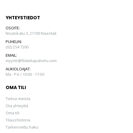
YHTEYSTIEDOT
OSOITE:
Noutokatu 3, 21100 Naantali
PUHELIN:
(02) 254 7200
EMAIL:
myynti@filateliapalvelu.com
AUKIOLOAJAT:
Ma - Pe / 10:00 - 17:00
OMA TILI
Tietoa meistä
Ota yhteyttä
Oma tili
Tilaushistoria
Tarkennettu haku