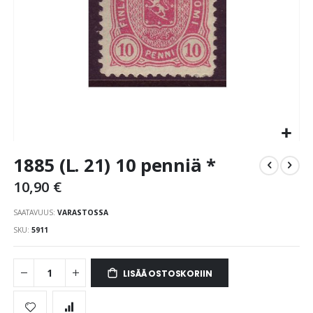
Skip
1885 (L. 21) 10 penniä *
to
the
10,90 €
beginning
of
SAATAVUUS:
VARASTOSSA
the
SKU
5911
images
gallery
LISÄÄ OSTOSKORIIN