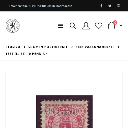
|
Ilmainen toimitus yli 75€ tilauksille kotimaassa
tuotetta
0
Toggle
Cart
Nav
ETUSIVU
SUOMEN POSTIMERKIT
1885 VAAKUNAMERKIT
1885 (L. 21) 10 PENNIÄ *
Skip
to
the
end
of
the
images
gallery