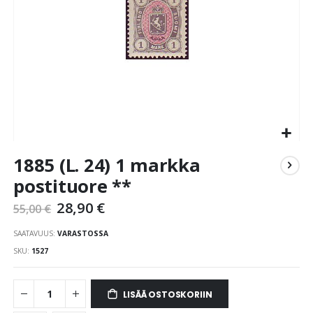
Skip
1885 (L. 24) 1 markka
to
the
postituore **
beginning
28,90 €
of
55,00 €
the
SAATAVUUS:
VARASTOSSA
images
gallery
SKU
1527
LISÄÄ OSTOSKORIIN