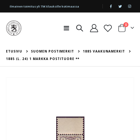
|
Ilmainen toimitus yli 75€ tilauksille kotimaassa
tuotetta
0
Toggle
Cart
Nav
ETUSIVU
SUOMEN POSTIMERKIT
1885 VAAKUNAMERKIT
1885 (L. 24) 1 MARKKA POSTITUORE **
Skip
to
the
end
of
the
images
gallery