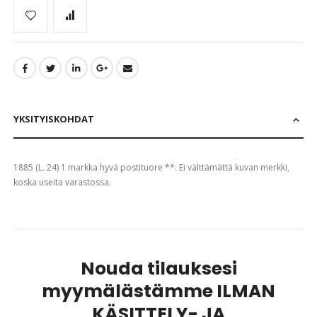
YKSITYISKOHDAT
1885 (L. 24) 1 markka hyvä postituore **. Ei välttämättä kuvan merkki,
koska useita varastossa.
Nouda tilauksesi
myymälästämme ILMAN
KÄSITTELY- JA