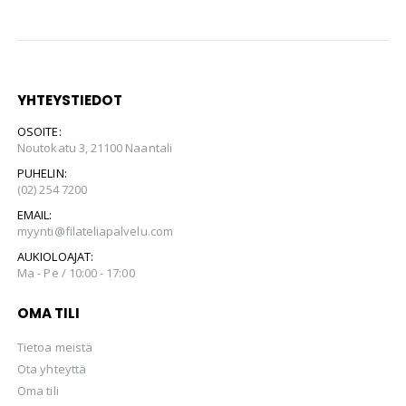
YHTEYSTIEDOT
OSOITE:
Noutokatu 3, 21100 Naantali
PUHELIN:
(02) 254 7200
EMAIL:
myynti@filateliapalvelu.com
AUKIOLOAJAT:
Ma - Pe / 10:00 - 17:00
OMA TILI
Tietoa meistä
Ota yhteyttä
Oma tili