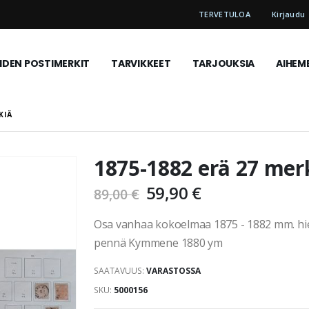
TERVETULOA
Kirjaudu
DEN POSTIMERKIT
TARVIKKEET
TARJOUKSIA
AIHEM
KIÄ
1875-1882 erä 27 mer
59,90 €
89,00 €
Osa vanhaa kokoelmaa 1875 - 1882 mm. hien
pennä Kymmene 1880 ym
SAATAVUUS:
VARASTOSSA
SKU
5000156