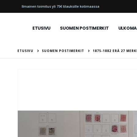
Ilmainen toimitus yli 75€ tilauksille kotimaassa
ETUSIVU
SUOMEN POSTIMERKIT
ULKOMAI
ETUSIVU
SUOMEN POSTIMERKIT
1875-1882 ERÄ 27 MERK
Skip
to
the
end
of
the
images
gallery