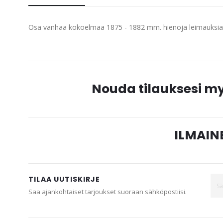
beginning
of
Osa vanhaa kokoelmaa 1875 - 1882 mm. hienoja leimauksia
the
images
gallery
Nouda tilauksesi 
ILMAINE
TILAA UUTISKIRJE
Saa ajankohtaiset tarjoukset suoraan sähköpostiisi.