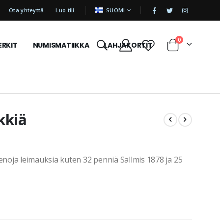
|
KIELI
Ota yhteyttä
Luo tili
SUOMI
tuotetta
0
ERKIT
NUMISMATIIKKA
LAHJAKORTIT
Cart
kkiä
oja leimauksia kuten 32 penniä Sallmis 1878 ja 25