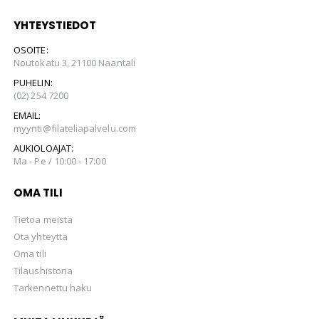
YHTEYSTIEDOT
OSOITE:
Noutokatu 3, 21100 Naantali
PUHELIN:
(02) 254 7200
EMAIL:
myynti@filateliapalvelu.com
AUKIOLOAJAT:
Ma - Pe / 10:00 - 17:00
OMA TILI
Tietoa meistä
Ota yhteyttä
Oma tili
Tilaushistoria
Tarkennettu haku