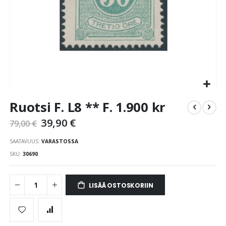
Skip
Ruotsi F. L8 ** F. 1.900 kr
to
the
39,90 €
79,00 €
beginning
of
SAATAVUUS:
VARASTOSSA
the
SKU
30690
images
gallery
LISÄÄ OSTOSKORIIN