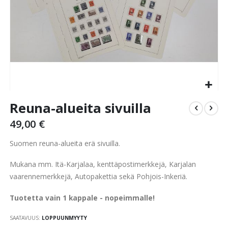
Skip
Reuna-alueita sivuilla
to
the
49,00 €
beginning
of
Suomen reuna-alueita erä sivuilla.
the
images
Mukana mm. Itä-Karjalaa, kenttäpostimerkkejä, Karjalan
gallery
vaarennemerkkejä, Autopakettia sekä Pohjois-Inkeriä.
Tuotetta vain 1 kappale - nopeimmalle!
SAATAVUUS:
LOPPUUNMYYTY