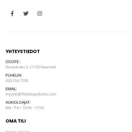
YHTEYSTIEDOT
OSOITE:
Noutokatu 3, 21100 Naantali
PUHELIN:
(02) 254 7200
EMAIL:
myynti@filateliapalvelu.com
AUKIOLOAJAT:
Ma - Pe / 10:00 - 17:00
OMA TILI
Tietoa meistä