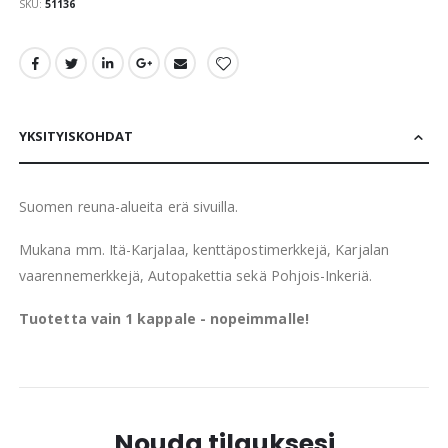
SKU
51136
YKSITYISKOHDAT
Suomen reuna-alueita erä sivuilla.
Mukana mm. Itä-Karjalaa, kenttäpostimerkkejä, Karjalan
vaarennemerkkejä, Autopakettia sekä Pohjois-Inkeriä.
Tuotetta vain 1 kappale - nopeimmalle!
Nouda tilauksesi