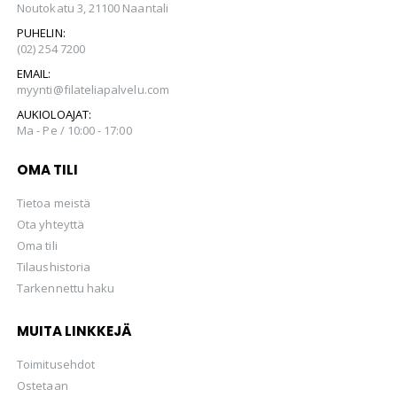
Noutokatu 3, 21100 Naantali
PUHELIN:
(02) 254 7200
EMAIL:
myynti@filateliapalvelu.com
AUKIOLOAJAT:
Ma - Pe / 10:00 - 17:00
OMA TILI
Tietoa meistä
Ota yhteyttä
Oma tili
Tilaushistoria
Tarkennettu haku
MUITA LINKKEJÄ
Toimitusehdot
Ostetaan