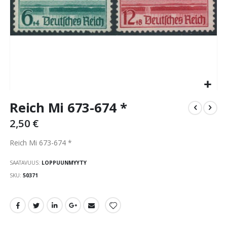
Skip
Reich Mi 673-674 *
to
the
2,50 €
beginning
of
Reich Mi 673-674 *
the
images
SAATAVUUS:
LOPPUUNMYYTY
gallery
SKU
50371