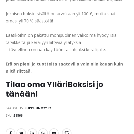
Jokaisen boksin sisältö on arvoltaan yli 100 €, mutta saat
omasi yli 70 % säästöllä!
Laatikoihin on pakattu monipuolinen valikoima hyödyllisiä
tarvikkeita ja keräilyyn liittyviä yllätyksiä
– täydellinen omaan käyttöön tai lahjaksi keräilijälle.
Erä on pieni ja tuotteita saatavilla vain niin kauan kuin
niitä riittää.
Tilaa oma YlläriBoksisi jo
tänään!
SAATAVUUS:
LOPPUUNMYYTY
SKU
51866