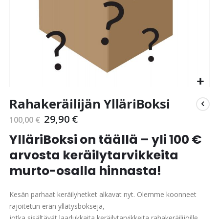
Skip
Rahakeräilijän YlläriBoksi
to
the
29,90 €
100,00 €
beginning
of
YlläriBoksi on täällä – yli 100 €
the
arvosta keräilytarvikkeita
images
gallery
murto-osalla hinnasta!
Kesän parhaat keräilyhetket alkavat nyt. Olemme koonneet
rajoitetun erän yllätysbokseja,
jotka sisältävät laadukkaita keräilytarvikkeita rahakeräilijöille.