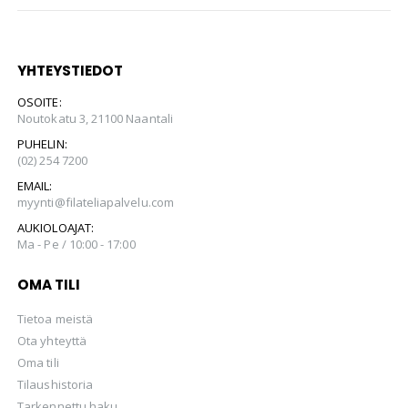
YHTEYSTIEDOT
OSOITE:
Noutokatu 3, 21100 Naantali
PUHELIN:
(02) 254 7200
EMAIL:
myynti@filateliapalvelu.com
AUKIOLOAJAT:
Ma - Pe / 10:00 - 17:00
OMA TILI
Tietoa meistä
Ota yhteyttä
Oma tili
Tilaushistoria
Tarkennettu haku