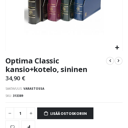
Skip
Optima Classic
to
the
kansio+kotelo, sininen
beginning
34,90 €
of
the
SAATAVUUS:
VARASTOSSA
images
gallery
SKU
313389
LISÄÄ OSTOSKORIIN