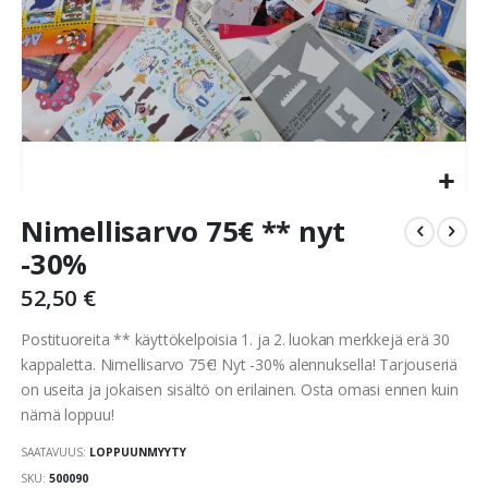
Skip
Nimellisarvo 75€ ** nyt
to
the
-30%
beginning
52,50 €
of
the
Postituoreita ** käyttökelpoisia 1. ja 2. luokan merkkejä erä 30
images
kappaletta. Nimellisarvo 75€! Nyt -30% alennuksella! Tarjouseriä
gallery
on useita ja jokaisen sisältö on erilainen. Osta omasi ennen kuin
nämä loppuu!
SAATAVUUS:
LOPPUUNMYYTY
SKU
500090