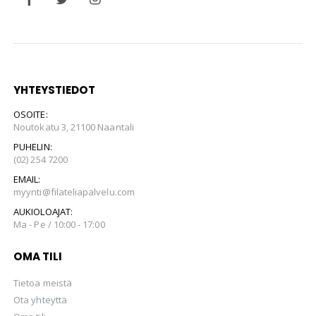
YHTEYSTIEDOT
OSOITE:
Noutokatu 3, 21100 Naantali
PUHELIN:
(02) 254 7200
EMAIL:
myynti@filateliapalvelu.com
AUKIOLOAJAT:
Ma - Pe / 10:00 - 17:00
OMA TILI
Tietoa meistä
Ota yhteyttä