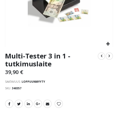
Skip
Multi-Tester 3 in 1 -
to
the
tutkimuslaite
beginning
39,90 €
of
the
SAATAVUUS:
LOPPUUNMYYTY
images
gallery
SKU
340357