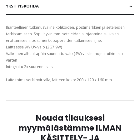
YKSITYISKOHDAT
Ihanteellinen tutkimusväline kolikoiden, postimerkkien ja seteleiden
tarkistamiseen. Sopii hyvin mm. seteleiden suojaominaisuuksien
erottamiseen, postimerkkipapereiden tutkimiseen jne.
Laitteessa 9W UV-valo (2G7 9W)
Valkoinen alhaaltapäin suunnattu valo (4W) vesileimojen tutkimista
varten
Integroitu 2x suurennuslasi
Laite toimii verkkovirralla, laitteen koko: 200 x 120 x 160 mm
Nouda tilauksesi
myymälästämme ILMAN
KÄSITTELY- JA