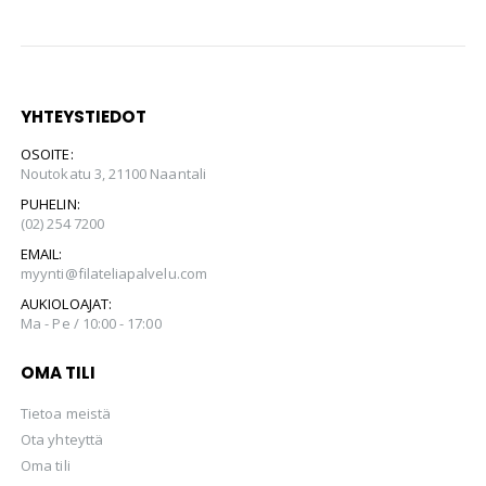
YHTEYSTIEDOT
OSOITE:
Noutokatu 3, 21100 Naantali
PUHELIN:
(02) 254 7200
EMAIL:
myynti@filateliapalvelu.com
AUKIOLOAJAT:
Ma - Pe / 10:00 - 17:00
OMA TILI
Tietoa meistä
Ota yhteyttä
Oma tili