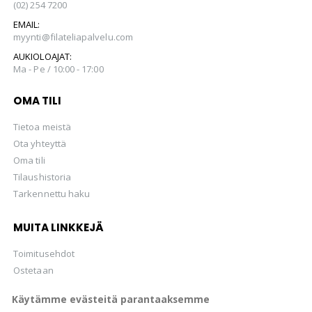
(02) 254 7200
EMAIL:
myynti@filateliapalvelu.com
AUKIOLOAJAT:
Ma - Pe / 10:00 - 17:00
OMA TILI
Tietoa meistä
Ota yhteyttä
Oma tili
Tilaushistoria
Tarkennettu haku
MUITA LINKKEJÄ
Toimitusehdot
Ostetaan
Hellman Huutokaupat Oy
Käytämme evästeitä parantaaksemme