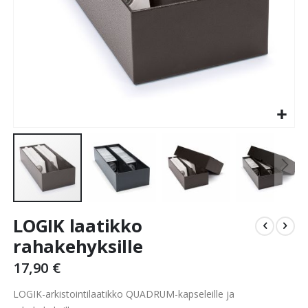
Skip
LOGIK laatikko
to
the
rahakehyksille
beginning
17,90 €
of
the
LOGIK-arkistointilaatikko QUADRUM-kapseleille ja
images