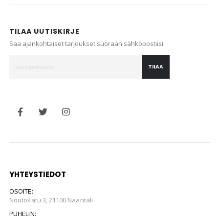
TILAA UUTISKIRJE
Saa ajankohtaiset tarjoukset suoraan sähköpostiisi.
TILAA
YHTEYSTIEDOT
OSOITE:
Noutokatu 3, 21100 Naantali
PUHELIN: