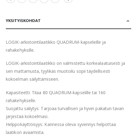
YKSITYISKOHDAT
LOGIK-arkistointilaatikko QUADRUM-kapseleille ja
rahakehyksille.
LOGIK-arkistointilaatikko on valmistettu korkealaatuisesti ja
sen mattamusta, tyylikäs muotoilu sopii täydellisesti
kokoelman säilyttämiseen.
Kapasiteetti: Tilaa 80 QUADRUM-kapselille tai 160
rahakehykselle.
Suojattu säilytys: Tarjoaa turvallisen ja hyvin pakatun tavan
järjestää kokoelmasi.
Helppokäyttöisyys: Kannessa oleva syvennys helpottaa
laatikon avaamista.