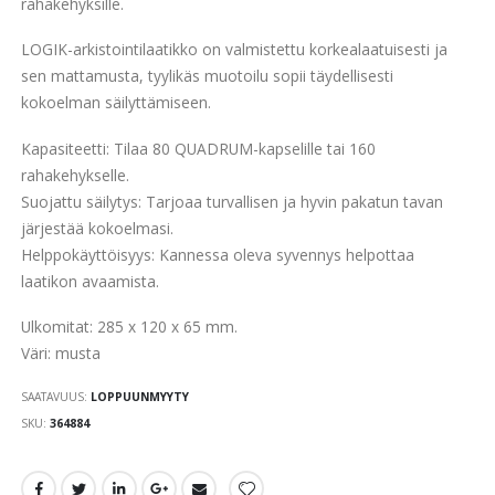
gallery
rahakehyksille.
LOGIK-arkistointilaatikko on valmistettu korkealaatuisesti ja
sen mattamusta, tyylikäs muotoilu sopii täydellisesti
kokoelman säilyttämiseen.
Kapasiteetti: Tilaa 80 QUADRUM-kapselille tai 160
rahakehykselle.
Suojattu säilytys: Tarjoaa turvallisen ja hyvin pakatun tavan
järjestää kokoelmasi.
Helppokäyttöisyys: Kannessa oleva syvennys helpottaa
laatikon avaamista.
Ulkomitat: 285 x 120 x 65 mm.
Väri: musta
SAATAVUUS:
LOPPUUNMYYTY
SKU
364884