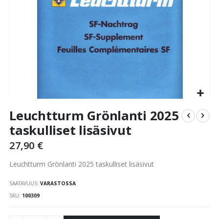
Skip
Leuchtturm Grönlanti 2025
to
the
taskulliset lisäsivut
beginning
27,90 €
of
the
Leuchtturm Grönlanti 2025 taskulliset lisäsivut
images
gallery
SAATAVUUS:
VARASTOSSA
SKU
100309