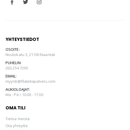
YHTEYSTIEDOT
OSOITE:
Noutokatu 3, 21100 Naantali
PUHELIN:
(02) 254 7200
EMAIL:
myynti@filateliapalvelu.com
AUKIOLOAJAT:
Ma - Pe / 10:00 - 17:00
OMA TILI
Tietoa meistä
Ota yhteyttä