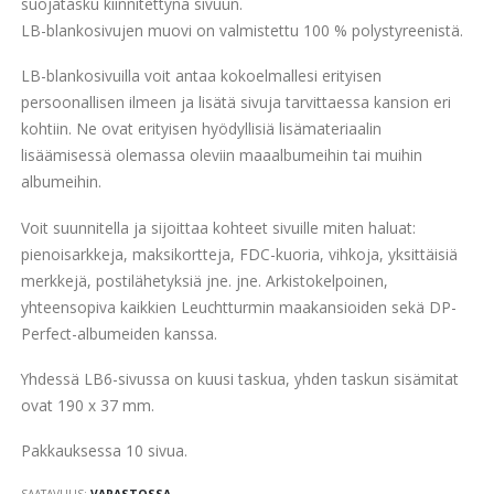
gallery
suojatasku kiinnitettynä sivuun.
LB-blankosivujen muovi on valmistettu 100 % polystyreenistä.
LB-blankosivuilla voit antaa kokoelmallesi erityisen
persoonallisen ilmeen ja lisätä sivuja tarvittaessa kansion eri
kohtiin. Ne ovat erityisen hyödyllisiä lisämateriaalin
lisäämisessä olemassa oleviin maaalbumeihin tai muihin
albumeihin.
Voit suunnitella ja sijoittaa kohteet sivuille miten haluat:
pienoisarkkeja, maksikortteja, FDC-kuoria, vihkoja, yksittäisiä
merkkejä, postilähetyksiä jne. jne. Arkistokelpoinen,
yhteensopiva kaikkien Leuchtturmin maakansioiden sekä DP-
Perfect-albumeiden kanssa.
Yhdessä LB6-sivussa on kuusi taskua, yhden taskun sisämitat
ovat 190 x 37 mm.
Pakkauksessa 10 sivua.
SAATAVUUS:
VARASTOSSA