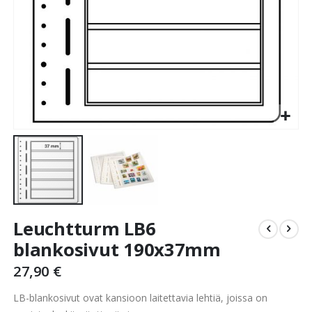
Skip
Leuchtturm LB6
to
the
blankosivut 190x37mm
beginning
27,90 €
of
the
LB-blankosivut ovat kansioon laitettavia lehtiä, joissa on
images