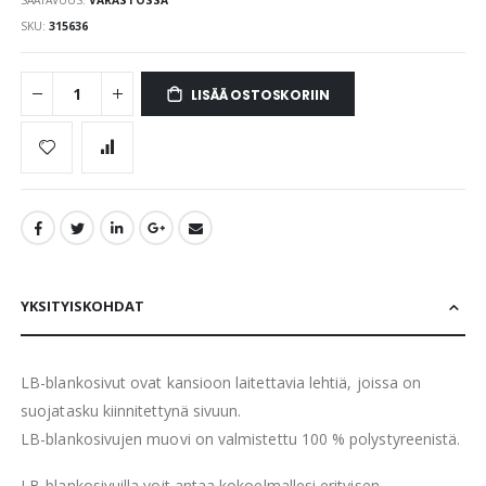
SKU
315636
LISÄÄ OSTOSKORIIN
YKSITYISKOHDAT
LB-blankosivut ovat kansioon laitettavia lehtiä, joissa on
suojatasku kiinnitettynä sivuun.
LB-blankosivujen muovi on valmistettu 100 % polystyreenistä.
LB-blankosivuilla voit antaa kokoelmallesi erityisen