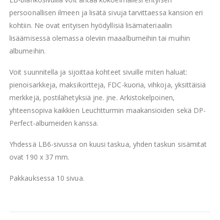
persoonallisen ilmeen ja lisätä sivuja tarvittaessa kansion eri
kohtiin. Ne ovat erityisen hyödyllisiä lisämateriaalin
lisäämisessä olemassa oleviin maaalbumeihin tai muihin
albumeihin.
Voit suunnitella ja sijoittaa kohteet sivuille miten haluat:
pienoisarkkeja, maksikortteja, FDC-kuoria, vihkoja, yksittäisiä
merkkejä, postilähetyksiä jne. jne. Arkistokelpoinen,
yhteensopiva kaikkien Leuchtturmin maakansioiden sekä DP-
Perfect-albumeiden kanssa.
Yhdessä LB6-sivussa on kuusi taskua, yhden taskun sisämitat
ovat 190 x 37 mm.
Pakkauksessa 10 sivua.