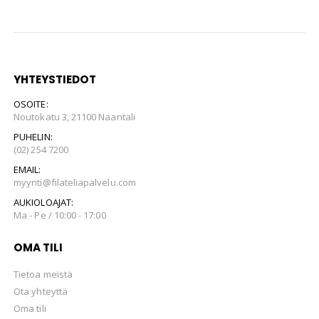
YHTEYSTIEDOT
OSOITE:
Noutokatu 3, 21100 Naantali
PUHELIN:
(02) 254 7200
EMAIL:
myynti@filateliapalvelu.com
AUKIOLOAJAT:
Ma - Pe / 10:00 - 17:00
OMA TILI
Tietoa meistä
Ota yhteyttä
Oma tili