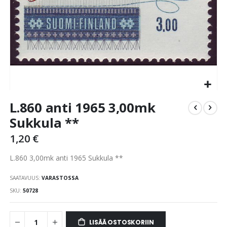
Skip
L.860 anti 1965 3,00mk
to
the
Sukkula **
beginning
1,20 €
of
the
L.860 3,00mk anti 1965 Sukkula **
images
gallery
SAATAVUUS:
VARASTOSSA
SKU
50728
LISÄÄ OSTOSKORIIN