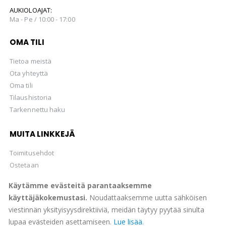
AUKIOLOAJAT:
Ma - Pe / 10:00 - 17:00
OMA TILI
Tietoa meistä
Ota yhteyttä
Oma tili
Tilaushistoria
Tarkennettu haku
MUITA LINKKEJÄ
Toimitusehdot
Ostetaan
Hellman Huutokaupat Oy
Käytämme evästeitä parantaaksemme
käyttäjäkokemustasi.
Noudattaaksemme uutta sähköisen
viestinnän yksityisyysdirektiiviä, meidän täytyy pyytää sinulta
lupaa evästeiden asettamiseen.
Lue lisää
.