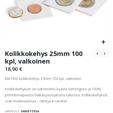
Skip
Kolikkokehys 25mm 100
to
the
kpl, valkoinen
beginning
18,90 €
of
the
MATRIX kolikkokehys 25mm 100 kpl, valkoinen
images
gallery
Kolikkokehykset on valmistettu lujasta kartongista ja 100%
pehmitinvapaasta häikäisysuojatusta kalvosta. Kolikkokehykset
ovat itseliimautuvia - niittejä ei tarvita!
SAATAVUUS:
VARASTOSSA