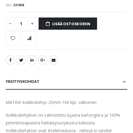
SKU
321058
LISÄÄ OSTOSKORIIN
YKSITYISKOHDAT
MATRIX kolikkokehys 25mm 100 kpl, valkoinen
Kolikkokehykset on valmistettu lujasta kartongista ja 100%
pehmitinvapaasta häikäisysuojatusta kalvosta.
Kolikkokehykset ovat itseliimautuvia - niittejä ei tarvita!