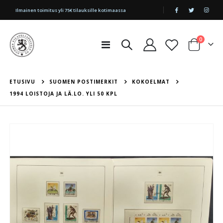
|
Ilmainen toimitus yli 75€ tilauksille kotimaassa
tuotetta
0
Toggle
Cart
Nav
ETUSIVU
SUOMEN POSTIMERKIT
KOKOELMAT
1994 LOISTOJA JA LÄ.LO. YLI 50 KPL
Skip
to
the
end
of
the
images
gallery