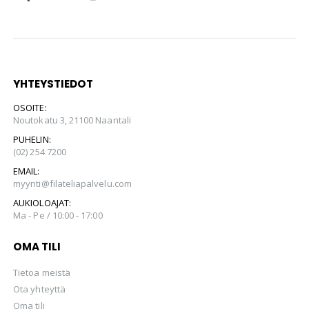
YHTEYSTIEDOT
OSOITE:
Noutokatu 3, 21100 Naantali
PUHELIN:
(02) 254 7200
EMAIL:
myynti@filateliapalvelu.com
AUKIOLOAJAT:
Ma - Pe / 10:00 - 17:00
OMA TILI
Tietoa meistä
Ota yhteyttä
Oma tili