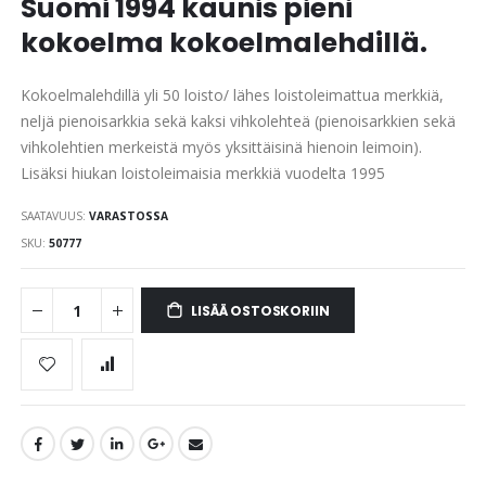
Suomi 1994 kaunis pieni
images
gallery
kokoelma kokoelmalehdillä.
Kokoelmalehdillä yli 50 loisto/ lähes loistoleimattua merkkiä,
neljä pienoisarkkia sekä kaksi vihkolehteä (pienoisarkkien sekä
vihkolehtien merkeistä myös yksittäisinä hienoin leimoin).
Lisäksi hiukan loistoleimaisia merkkiä vuodelta 1995
SAATAVUUS:
VARASTOSSA
SKU
50777
LISÄÄ OSTOSKORIIN