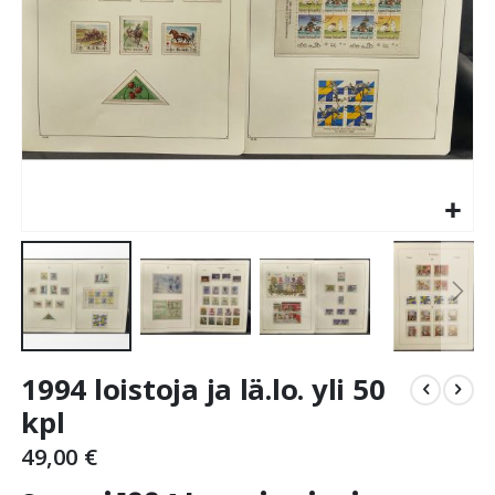
Skip
1994 loistoja ja lä.lo. yli 50
to
the
kpl
beginning
49,00 €
of
the