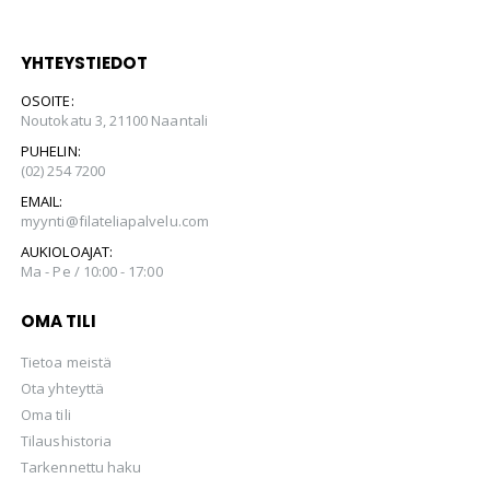
YHTEYSTIEDOT
OSOITE:
Noutokatu 3, 21100 Naantali
PUHELIN:
(02) 254 7200
EMAIL:
myynti@filateliapalvelu.com
AUKIOLOAJAT:
Ma - Pe / 10:00 - 17:00
OMA TILI
Tietoa meistä
Ota yhteyttä
Oma tili
Tilaushistoria
Tarkennettu haku