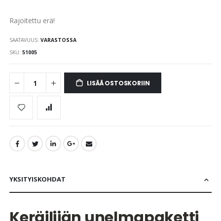
Rajoitettu erä!
SAATAVUUS:
VARASTOSSA
SKU
51005
LISÄÄ OSTOSKORIIN
YKSITYISKOHDAT
Keräilijän unelmapaketti