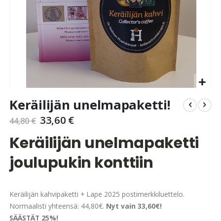
Skip
Keräilijän unelmapaketti!
to
the
33,60 €
44,80 €
beginning
of
Keräilijän unelmapaketti
the
images
joulupukin konttiin
gallery
Keräilijän kahvipaketti + Lape 2025 postimerkkiluettelo.
Normaalisti yhteensä: 44,80€.
Nyt vain 33,60€!
SÄÄSTÄT 25%!