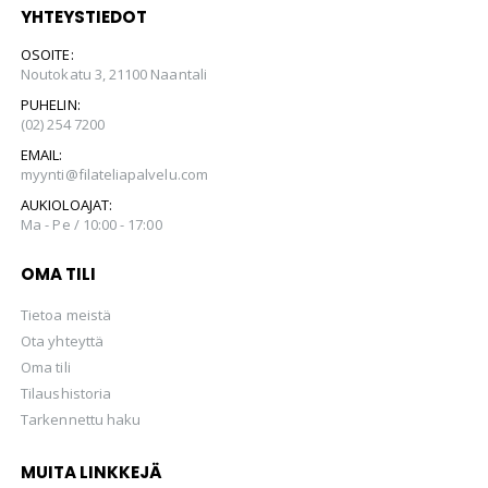
YHTEYSTIEDOT
OSOITE:
Noutokatu 3, 21100 Naantali
PUHELIN:
(02) 254 7200
EMAIL:
myynti@filateliapalvelu.com
AUKIOLOAJAT:
Ma - Pe / 10:00 - 17:00
OMA TILI
Tietoa meistä
Ota yhteyttä
Oma tili
Tilaushistoria
Tarkennettu haku
MUITA LINKKEJÄ