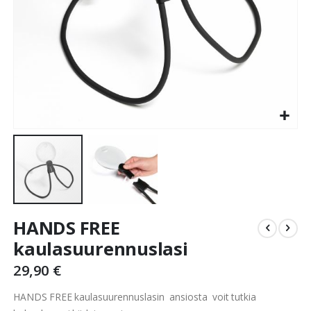
Skip
HANDS FREE
to
the
kaulasuurennuslasi
beginning
29,90 €
of
the
HANDS FREE kaulasuurennuslasin ansiosta voit tutkia
images