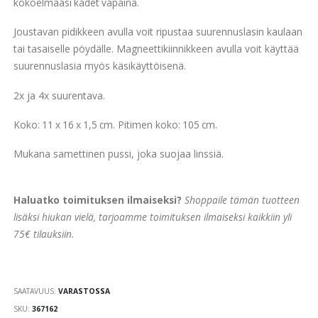
gallery
kokoelmaasi kädet vapaina.
Joustavan pidikkeen avulla voit ripustaa suurennuslasin kaulaan
tai tasaiselle pöydälle. Magneettikiinnikkeen avulla voit käyttää
suurennuslasia myös käsikäyttöisenä.
2x ja 4x suurentava.
Koko: 11 x 16 x 1,5 cm. Pitimen koko: 105 cm.
Mukana samettinen pussi, joka suojaa linssiä.
Haluatko toimituksen ilmaiseksi?
Shoppaile tämän tuotteen
lisäksi hiukan vielä, tarjoamme toimituksen ilmaiseksi kaikkiin yli
75€ tilauksiin.
SAATAVUUS:
VARASTOSSA
SKU
367162