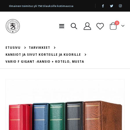
|
Ilmainen toimitus yli 75€ tilauksille kotimaassa
tuotetta
0
Toggle
Cart
Nav
ETUSIVU
TARVIKKEET
KANSIOT JA SIVUT KORTEILLE JA KUORILLE
VARIO F GIGANT -KANSIO + KOTELO, MUSTA
Skip
to
the
end
of
the
images
gallery