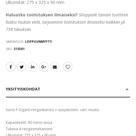
Ulkomitat: 275 x 325 x 90 mm
Haluatko toimituksen ilmaiseksi?
Shoppaile tämän tuotteen
lisäksi hiukan vielä, tarjoamme toimituksen ilmaiseksi kaikkiin yli
75€ tilauksiin.
SAATAVUUS:
LOPPUUNMYYTY
SKU
313581
YKSITYISKOHDAT
Vario F Gigant-rengaskansio + suojakotelo. väri: musta.
Kapasiteetti: 80 Vario-sivua
Tukeva 4-rengasmekanismi
Ulkomitat: 275 x 325 x 90 mm