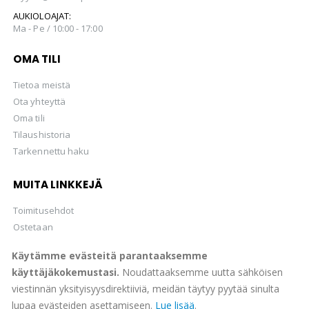
AUKIOLOAJAT:
Ma - Pe / 10:00 - 17:00
OMA TILI
Tietoa meistä
Ota yhteyttä
Oma tili
Tilaushistoria
Tarkennettu haku
MUITA LINKKEJÄ
Toimitusehdot
Ostetaan
Hellman Huutokaupat Oy
Käytämme evästeitä parantaaksemme
käyttäjäkokemustasi.
Noudattaaksemme uutta sähköisen
viestinnän yksityisyysdirektiiviä, meidän täytyy pyytää sinulta
lupaa evästeiden asettamiseen.
Lue lisää
.