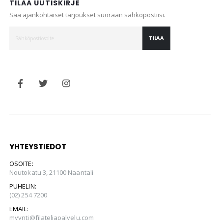
TILAA UUTISKIRJE
Saa ajankohtaiset tarjoukset suoraan sähköpostiisi.
TILAA
YHTEYSTIEDOT
OSOITE:
Noutokatu 3, 21100 Naantali
PUHELIN:
(02) 254 7200
EMAIL:
myynti@filateliapalvelu.com