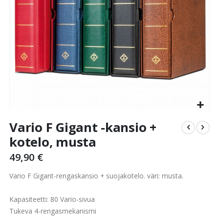
Skip
Vario F Gigant -kansio +
to
the
kotelo, musta
beginning
49,90 €
of
the
Vario F Gigant-rengaskansio + suojakotelo. väri: musta.
images
gallery
Kapasiteetti: 80 Vario-sivua
Tukeva 4-rengasmekanismi